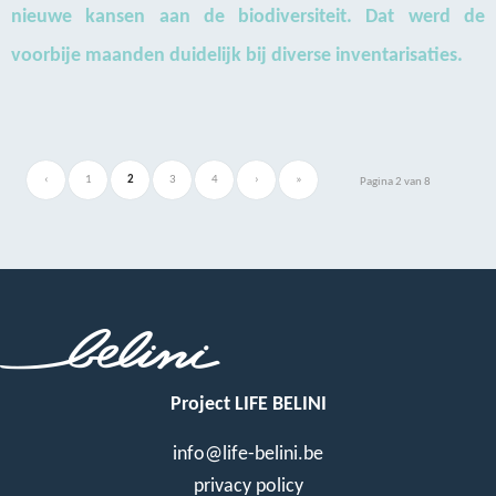
nieuwe kansen aan de biodiversiteit. Dat werd de
voorbije maanden duidelijk bij diverse inventarisaties.
‹
1
2
3
4
›
»
Pagina 2 van 8
Project LIFE BELINI
info@life-belini.be
privacy policy