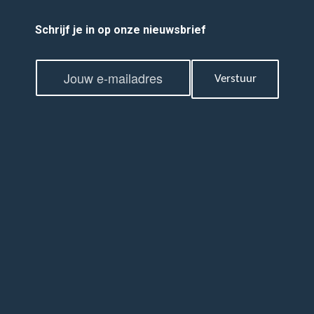
Schrijf je in op onze nieuwsbrief
E
E
m
Verstuur
m
a
a
i
i
l
l
*