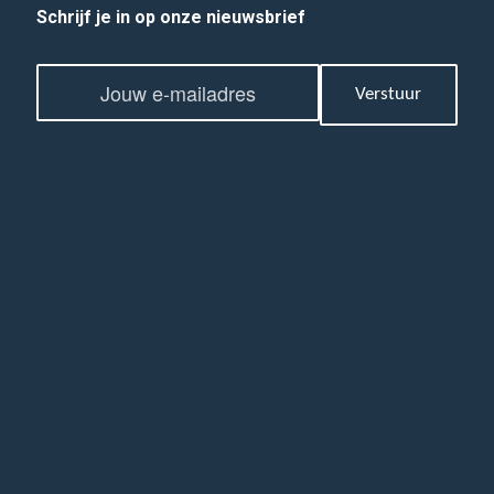
Schrijf je in op onze nieuwsbrief
E
E
m
Verstuur
m
a
a
i
i
l
l
*