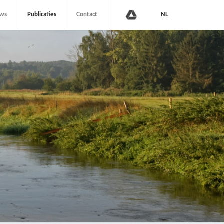
uws
Publicaties
Contact
NL