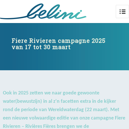
Fiere Rivieren campagne 2025
van 17 tot 30 maart
Ook in 2025 zetten we naar goede gewoonte
water(bewustzijn) in al z’n facetten extra in de kijker
rond de periode van Wereldwaterdag (22 maart). Met
een nieuwe volwaardige editie van onze campagne Fiere
Rivieren – Rivières Fières brengen we de