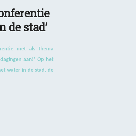
onferentie
n de stad’
erentie met als thema
tdagingen aan!’ Op het
t water in de stad, de