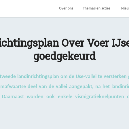
Over ons
Thema’s en acties
Nie
chtingsplan Over Voer IJse
goedgekeurd
 tweede landinrichtingsplan om de IJse-vallei te versterke
afwaartse deel van de vallei aangepakt, na het landinrich
e. Daarnaast worden ook enkele vismigratieknelpunten