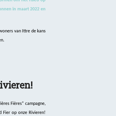
tormen om het risico op
onnen in maart 2022 en
woners van Ittre de kans
en.
ivieren!
vières Fières” campagne,
d Fier op onze Rivieren!