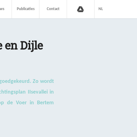
uws
Publicaties
Contact
NL
 en Dijle
n goedgekeurd. Zo wordt
tingsplan IIsevallei in
 op de Voer in Bertem