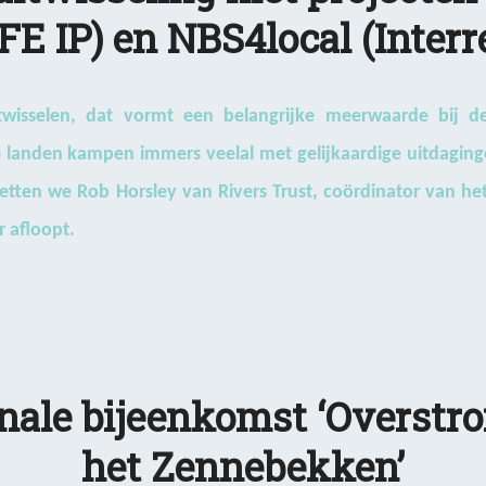
FE IP) en NBS4local (Inter
itwisselen, dat vormt een belangrijke meerwaarde bij 
landen kampen immers veelal met gelijkaardige uitdaginge
ten we Rob Horsley van Rivers Trust, coördinator van het
r afloopt.
onale bijeenkomst ‘Overstr
het Zennebekken’