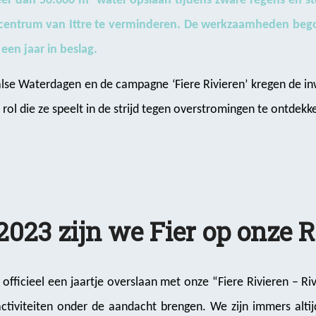
er dan 50.000 m³ water opslaan tijdens zware regens en s
 centrum van Ittre te verminderen. De werkzaamheden beg
een jaar in beslag.
lse Waterdagen en de campagne ‘Fiere Rivieren’ kregen de in
rol die ze speelt in de strijd tegen overstromingen te ontdekk
2023 zijn we Fier op onze R
 officieel een jaartje overslaan met onze “Fiere Rivieren – Ri
ctiviteiten onder de aandacht brengen. We zijn immers altij