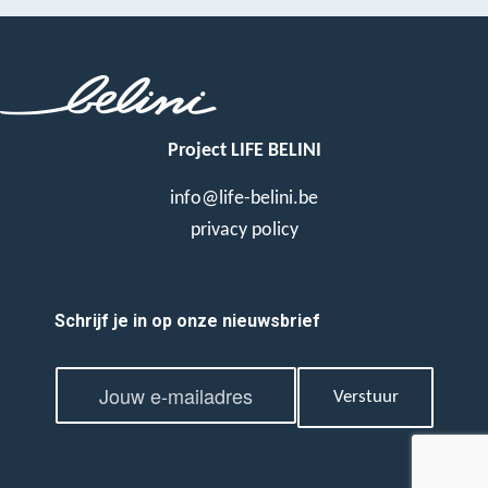
Project LIFE BELINI
info@life-belini.be
privacy policy
Schrijf je in op onze nieuwsbrief
E
E
m
Verstuur
m
a
a
i
i
l
l