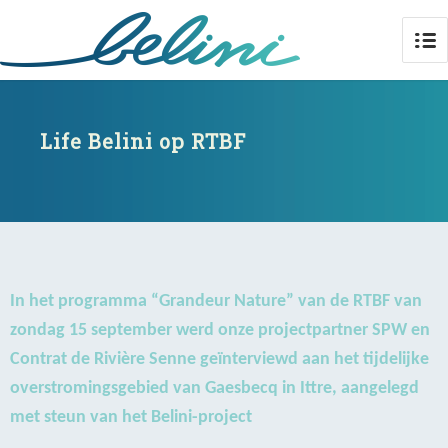
Life Belini op RTBF
Life Belini op RTBF
In het programma “Grandeur Nature” van de RTBF van
zondag 15 september werd onze projectpartner SPW en
Contrat de Rivière Senne geïnterviewd aan het tijdelijke
overstromingsgebied van Gaesbecq in Ittre, aangelegd
met steun van het Belini-project