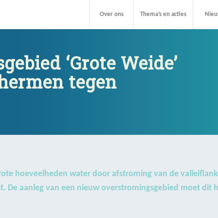
ingsgebied ‘Grote W
Over ons
Thema’s en acties
Nie
schermen tegen wate
gebied ‘Grote Weide’
chermen tegen
rote hoeveelheden water door afstroming van de valleiflank
ast. De aanleg van een nieuw overstromingsgebied moet dit