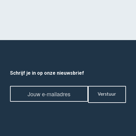
Schrijf je in op onze nieuwsbrief
E
E
m
Verstuur
m
a
a
i
i
l
l
*