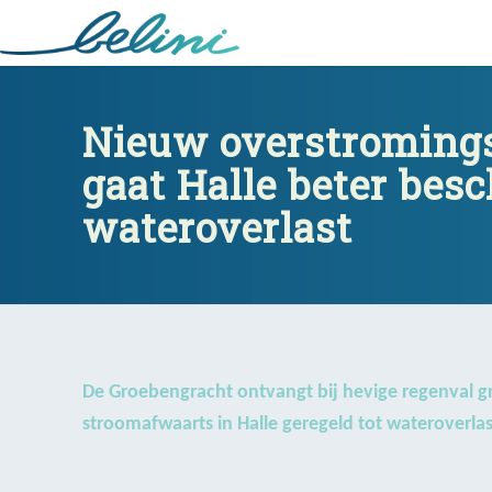
Nieuw overstrom
beter be
Nieuw overstromings
gaat Halle beter bes
wateroverlast
De Groebengracht ontvangt bij hevige regenval g
stroomafwaarts in Halle geregeld tot wateroverl