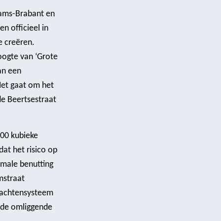
aams-Brabant en
n officieel in
e creëren.
oogte van ‘Grote
an een
Het gaat om het
de Beertsestraat
000 kubieke
at het risico op
imale benutting
mstraat
rachtensysteem
 de omliggende