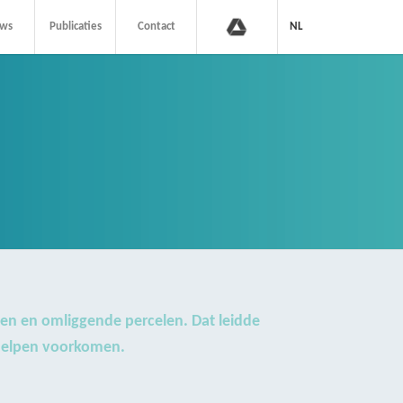
eide’ gaat Halle
uws
Publicaties
Contact
NL
roverlast
en en omliggende percelen. Dat leidde
 helpen voorkomen.