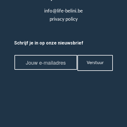
info@life-belini.be
privacy policy
Schrijf je in op onze nieuwsbrief
E
E
m
Verstuur
m
a
a
i
i
l
l
*