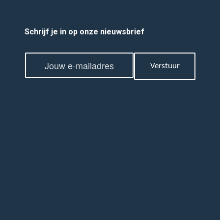
Schrijf je in op onze nieuwsbrief
E
E
m
Verstuur
m
a
a
i
i
l
l
*