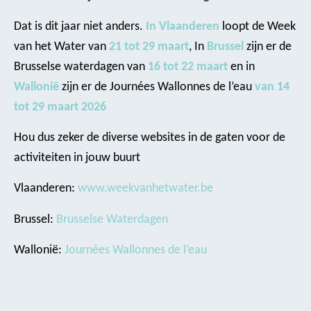
Dat is dit jaar niet anders.
In Vlaanderen
loopt de Week
van het Water van
21 tot 29 maart
, In
Brussel
zijn er de
Brusselse waterdagen van
16 tot 22 maart
en in
Wallonië
zijn er de Journées Wallonnes de l’eau
van 14
tot 29 maart 2026
Hou dus zeker de diverse websites in de gaten voor de
activiteiten in jouw buurt
Vlaanderen:
www.weekvanhetwater.be
Brussel:
Brusselse Waterdagen
Wallonië:
Journées Wallonnes de l’eau