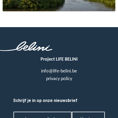
Project LIFE BELINI
info@life-belini.be
privacy policy
Schrijf je in op onze nieuwsbrief
E
E
m